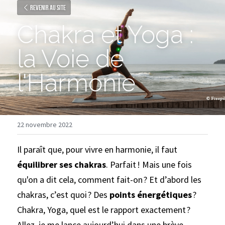
Revenir au site
Chakra et Yoga :
la Voie de 
l'Harmonie
22 novembre 2022
Il paraît que, pour vivre en harmonie, il faut 
équilibrer ses chakras
. Parfait ! Mais une fois 
qu'on a dit cela, comment fait-on ? Et d’abord les 
chakras, c’est quoi ? Des 
points énergétiques
 ? 
Chakra, Yoga, quel est le rapport exactement ? 
Allez, je me lance aujourd’hui dans une brève 