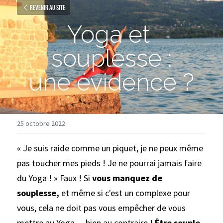
Revenir au site
Yoga et 
souplesse :
une évidence ?
25 octobre 2022
«
Je suis raide comme un piquet, je ne peux même 
pas toucher mes pieds ! Je ne pourrai jamais faire 
du Yoga
!
» Faux
! Si 
vous manquez de 
souplesse,
 et même si c'est un complexe pour 
vous, cela ne doit pas vous empêcher de vous 
mettre au Yoga… bien au contraire
! 
Être souple