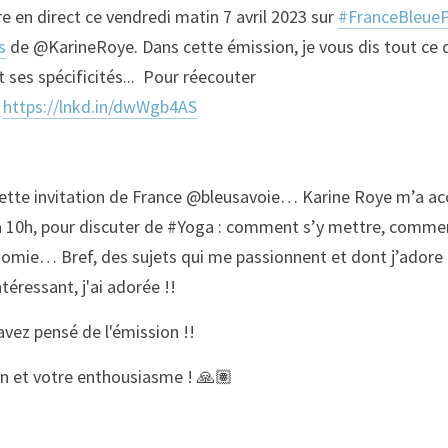
re en direct ce vendredi matin 7 avril 2023 sur 
#FranceBleue
s
 de @KarineRoye. Dans cette émission, je vous dis tout ce q
t ses spécificités...  Pour réecouter 
 
https://lnkd.in/dwWgb4AS
ette invitation de France @bleusavoie… Karine Roye m’a accu
à 10h, pour discuter de #Yoga : comment s’y mettre, commen
omie… Bref, des sujets qui me passionnent et dont j’adore pa
éressant, j'ai adorée !!
vez pensé de l'émission !!
en et votre enthousiasme ! 🙏🏽