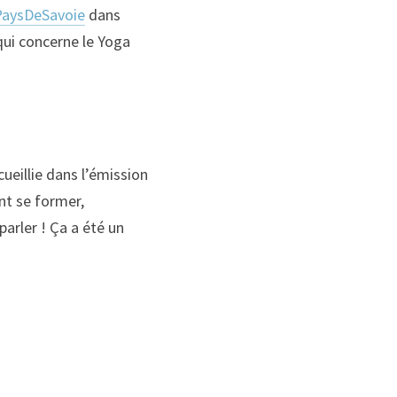
PaysDeSavoie
 dans 
ui concerne le Yoga 
eillie dans l’émission 
t se former, 
rler ! Ça a été un 