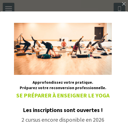
OM
Cours de Yoga
Formations 2026
Qualiopi & Financement
À propos de moi
Approfondissez votre pratique.
L'équipe
Préparez votre reconversion professionnelle.
SE PRÉPARER À ENSEIGNER LE YOGA
Yoga prénatal
Les inscriptions sont ouvertes !
Au Féminin
2 cursus encore disponible en 2026
Témoignages