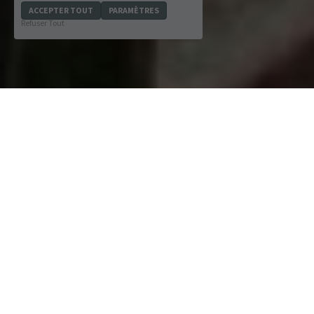
ACCEPTER TOUT
PARAMÈTRES
Refuser Tout
 Je vous aide à devenir 
autonome dans votre 
pratique et libre dans 
votre enseignement du 